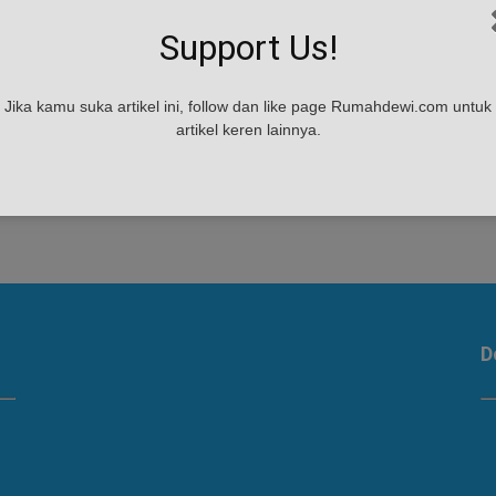
Begini Cara Mudah Buat Rumah
Support Us!
Semakin Nyaman
admin
-
February 2, 2019
Jika kamu suka artikel ini, follow dan like page Rumahdewi.com untuk
Begini Cara Mudah Buat Rumah Semakin Nyaman -
artikel keren lainnya.
Buat sebagian orang, rumah idaman tidak harus
selalu tentang ukuran yang luas. Kenyamanan juga
bisa menjadi...
D