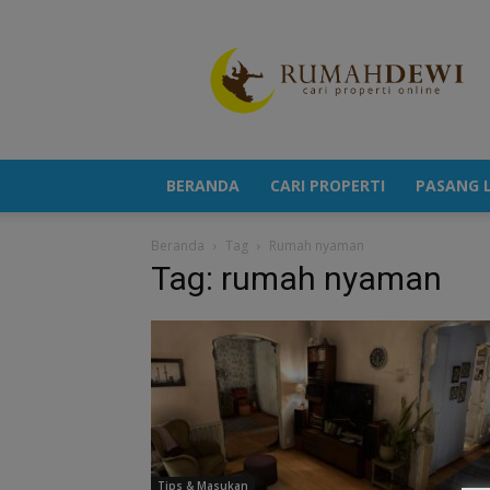
Portal
Berita
Properti
Terkini
BERANDA
CARI PROPERTI
PASANG L
Beranda
Tag
Rumah nyaman
Tag: rumah nyaman
Tips & Masukan