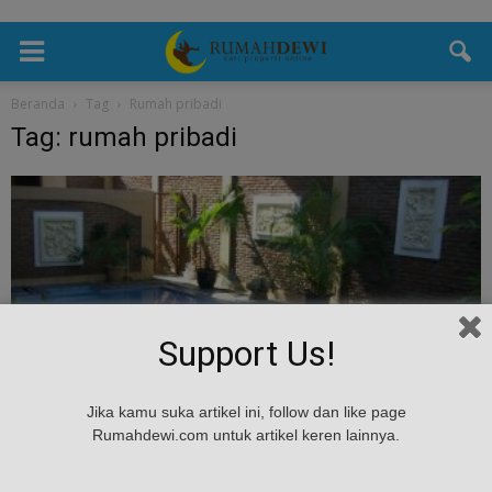
Beranda
Tag
Rumah pribadi
Tag: rumah pribadi
Support Us!
Tips & Masukan
Jika kamu suka artikel ini, follow dan like page
Beberapa Tips Untuk Merawat Kolam Renang
Rumahdewi.com untuk artikel keren lainnya.
Pribadi di Rumah
admin
-
June 2, 2017