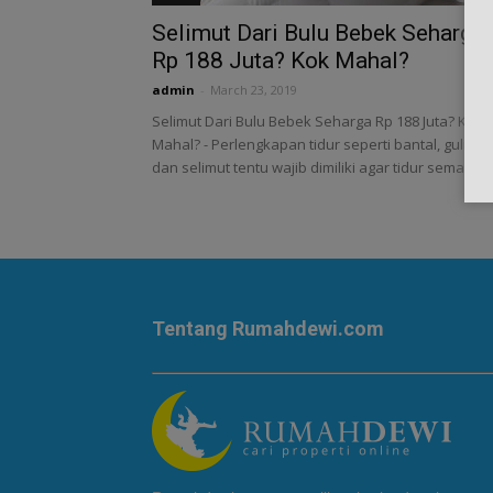
Selimut Dari Bulu Bebek Seharga
Rp 188 Juta? Kok Mahal?
admin
-
March 23, 2019
Selimut Dari Bulu Bebek Seharga Rp 188 Juta? Kok
Mahal? - Perlengkapan tidur seperti bantal, guling
dan selimut tentu wajib dimiliki agar tidur semakin..
Tentang Rumahdewi.com