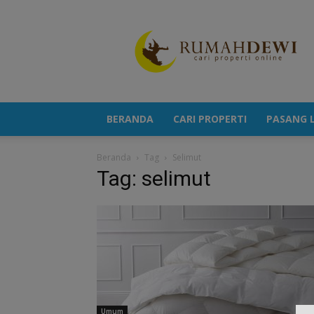
Portal
Berita
Properti
Terkini
BERANDA
CARI PROPERTI
PASANG L
Beranda
Tag
Selimut
Tag: selimut
Umum