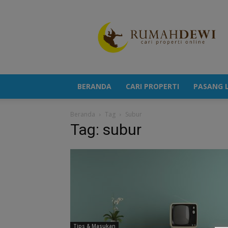
Portal
Berita
Properti
Terkini
BERANDA
CARI PROPERTI
PASANG L
Beranda
Tag
Subur
Tag: subur
Tips & Masukan