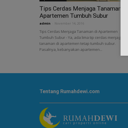
Tips Cerdas Menjaga Tanaman di
Apartemen Tumbuh Subur
admin
-
November 14, 2016
Tips Cerdas Menjaga Tanaman di Apartemen
Tumbuh Subur - Ya, ada lima tip cerdas menjaga
tanaman di apartemen tetap tumbuh subur.
Pasalnya, kebanyakan apartemen...
Tentang Rumahdewi.com