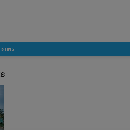
ISTING
si