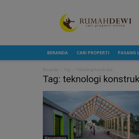
Portal
Berita
Properti
Terkini
BERANDA
CARI PROPERTI
PASANG L
Beranda
Tag
Teknologi konstruksi
Tag: teknologi konstruk
Mancanegara