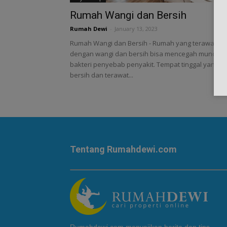
Rumah Wangi dan Bersih
Rumah Dewi
-
January 13, 2023
Rumah Wangi dan Bersih - Rumah yang terawat
dengan wangi dan bersih bisa mencegah munculn
bakteri penyebab penyakit. Tempat tinggal yang
bersih dan terawat...
Tentang Rumahdewi.com