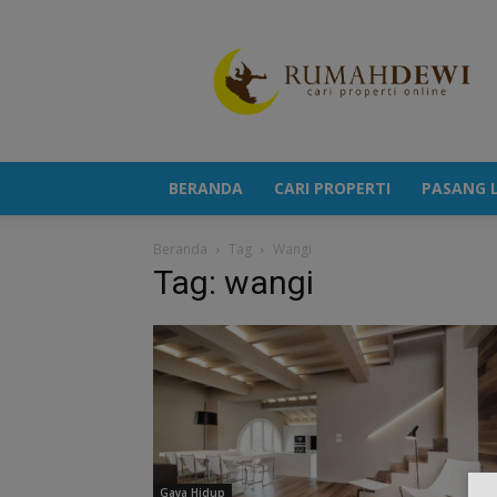
Portal
Berita
Properti
Terkini
BERANDA
CARI PROPERTI
PASANG L
Beranda
Tag
Wangi
Tag: wangi
Gaya Hidup