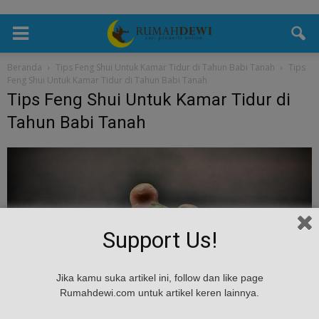
Beranda
Tips Feng Shui Untuk Kamar Tidur di Tahun Babi Tanah
Tips
Feng Shui Untuk Kamar Tidur di Tahun Babi Tanah
Tips Feng Shui Untuk Kamar Tidur di
Tahun Babi Tanah
Support Us!
Jika kamu suka artikel ini, follow dan like page
Rumahdewi.com untuk artikel keren lainnya.