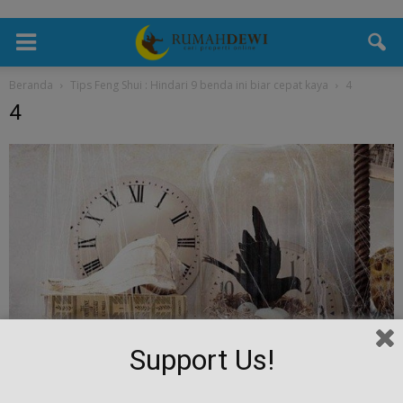
Beranda
Tips Feng Shui : Hindari 9 benda ini biar cepat kaya
4
4
Support Us!