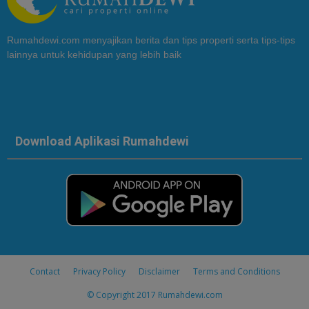
Rumahdewi.com menyajikan berita dan tips properti serta tips-tips
lainnya untuk kehidupan yang lebih baik
Download Aplikasi Rumahdewi
Contact
Privacy Policy
Disclaimer
Terms and Conditions
© Copyright 2017
Rumahdewi.com