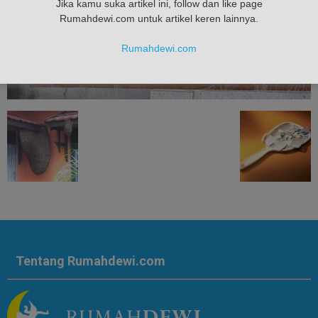
Jika kamu suka artikel ini, follow dan like page
Rumahdewi.com untuk artikel keren lainnya.
Rumahdewi.com
Tentang Rumahdewi.com