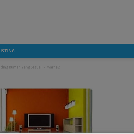
ISTING
ding Rumah Yang Sesuai
warna2