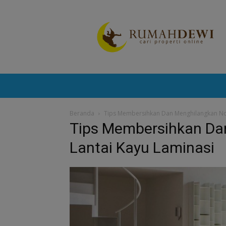
Portal
Berita
Properti
Terkini
Beranda
Tips Membersihkan Dan Menghilangkan No
Tips Membersihkan Da
Lantai Kayu Laminasi