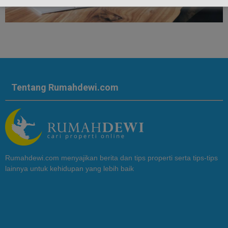
Tentang Rumahdewi.com
Rumahdewi.com menyajikan berita dan tips properti serta tips-tips
lainnya untuk kehidupan yang lebih baik