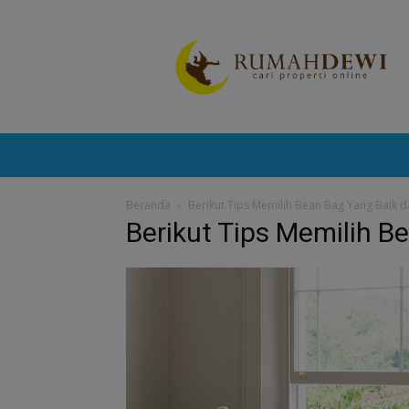
Portal
Berita
Properti
Terkini
Beranda
Berikut Tips Memilih Bean Bag Yang Baik 
Berikut Tips Memilih B