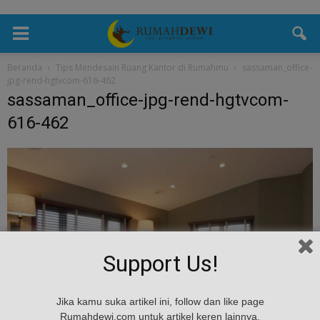
Beranda
Tips Mendesain Ruang Kantor di Rumahmu
sassaman_office-
jpg-rend-hgtvcom-616-462
sassaman_office-jpg-rend-hgtvcom-
616-462
Support Us!
Jika kamu suka artikel ini, follow dan like page
Rumahdewi.com untuk artikel keren lainnya.