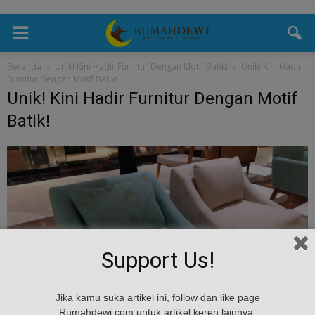
Beranda
Unik! Kini Hadir Furnitur Dengan Motif Batik!
Unik! Kini Hadir
Furnitur Dengan Motif Batik!
Unik! Kini Hadir Furnitur Dengan Motif
Batik!
Support Us!
Jika kamu suka artikel ini, follow dan like page
Rumahdewi.com untuk artikel keren lainnya.