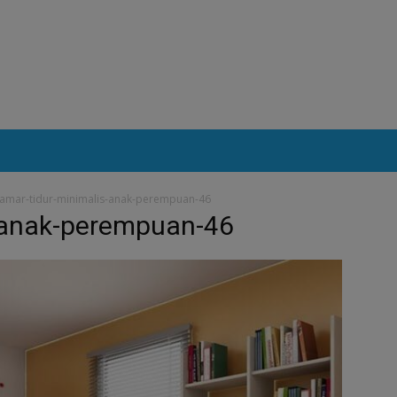
amar-tidur-minimalis-anak-perempuan-46
-anak-perempuan-46