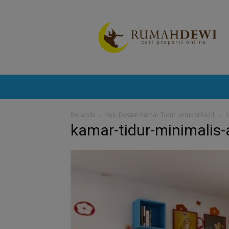
Portal
Berita
Properti
Terkini
Beranda
Yuk, Desain Kamar Tidur untuk si Kecil!
k
kamar-tidur-minimalis