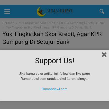
Beranda
Yuk Tingkatkan Skor Kredit, Agar KPR Gampang Di Setujui Bank
Yuk Tingkatkan Skor Kredit, Agar KPR Gampang Di Setujui Bank
Yuk Tingkatkan Skor Kredit, Agar KPR
Gampang Di Setujui Bank
Support Us!
Jika kamu suka artikel ini, follow dan like page
Rumahdewi.com untuk artikel keren lainnya.
Rumahdewi.com