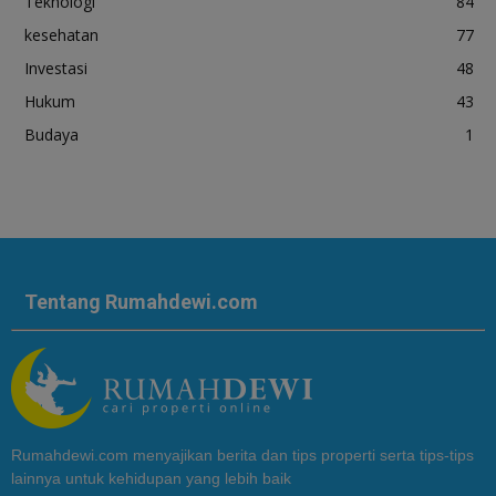
Teknologi
84
kesehatan
77
Investasi
48
Hukum
43
Budaya
1
Tentang Rumahdewi.com
Rumahdewi.com menyajikan berita dan tips properti serta tips-tips
lainnya untuk kehidupan yang lebih baik