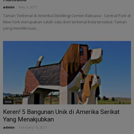
admin
-
May 6, 2017
Taman Terkenal di Amerika Dikelilingi Cermin Raksasa - Central Park di
New York merupakan salah satu ikon terkenal kota tersebut. Taman
yang memiliki luas...
Unik
Keren! 5 Bangunan Unik di Amerika Serikat
Yang Menakjubkan
admin
-
February 15, 2017