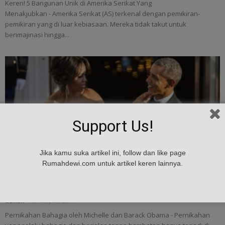
Keren! 5 Bangunan Unik di Amerika Serikat Yang
Menakjubkan - Amerika Serikat (AS) terkenal dengan pemikiran-
pemikiran yang di luar kebiasaan. Mereka tidak takut untuk
berimajinasi hingga...
Support Us!
Jika kamu suka artikel ini, follow dan like page
Gaya Hidup
Rumahdewi.com untuk artikel keren lainnya.
Pernikahan Bahagia oleh Michelle dan Barack
Obama
admin
-
January 26, 2017
Pernikahan Bahagia oleh Michelle dan Barack Obama - Pernikahan