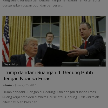
yang selalu bahagia dan berjalan tanpa hambatan hanya terjadi di
dongeng kehidupan putri dan pangeran...
Gaya Hidup
Trump dandani Ruangan di Gedung Putih
dengan Nuansa Emas
admin
-
January 25, 2017
Trump dandani Ruangan di Gedung Putih dengan Nuansa Emas -
Ruang kerja presiden di White House atau Gedung Putih kini telah
ditempati oleh Presiden...