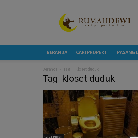
Portal
Berita
Properti
Terkini
BERANDA
CARI PROPERTI
PASANG L
Beranda
Tag
Kloset duduk
Tag: kloset duduk
Gaya Hidup