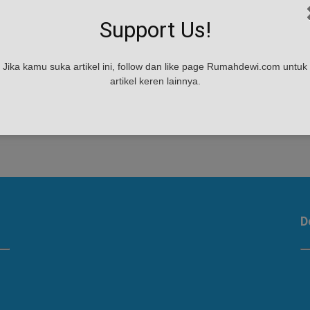
5 Hal Yang Harus Diperhatikan
Support Us!
Saat Membeli Kloset Duduk
admin
-
June 24, 2017
Jika kamu suka artikel ini, follow dan like page Rumahdewi.com untuk
5 Hal Yang Harus Diperhatikan Saat Membeli Kloset
artikel keren lainnya.
Duduk - Pemilihan kloset sangatlah penting agar
tidak salah dan tepat dalam penggunaan. Terlebih
lagi untuk rumah...
D