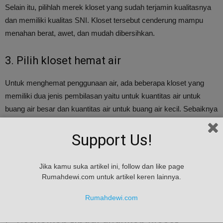
Selain itu, pilihlah merek kloset yang sudah terjamin kualitasnya
dan memiliki kualitas SNI. Kloset tersebut cenderung mampu
menahan berat, awet, dan mudah dibersihkan.
3. Pilih kloset hemat air
Untuk menghemat penggunaan air, ada beberapa kloset yang
memiliki dua jenis pembilasan yaitu untuk kuantitas air untuk
buang air besar dan kuantitas air untuk buang air kecil. Sebaiknya
kloset yang memiliki dua jenis pembilasan inilah yang Anda pilih.
Support Us!
4. Perhatikan penutup kloset duduk
Jika kamu suka artikel ini, follow dan like page
Pilihlah kloset duduk dengan penutup yang sudah dilengkapi
Rumahdewi.com untuk artikel keren lainnya.
dengan anti banting. Dengan begitu saat menutup, penutup akan
turun secara perlahan dan mencegah kerusakan.
Rumahdewi.com