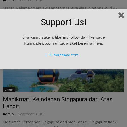
Makan Malam Romantis di Langit Singapura Ala Dining on Cloud 9 -
Pemandangan indah Singapura akan semakin lengkap jika dinikmati
Support Us!
secara romantis bersama pasangan. Untuk...
Jika kamu suka artikel ini, follow dan like page
Rumahdewi.com untuk artikel keren lainnya.
Rumahdewi.com
Umum
Menikmati Keindahan Singapura dari Atas
Langit
admin
-
November 3, 2016
Menikmati Keindahan Singapura dari Atas Langit - Singapura tidak