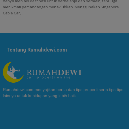
hanya menjadi destinasi untuk berbelanja dan bermain, tapi juga
menikmati pemandangan menakjubkan. Menggunakan Singapore
Cable Car,...
Tentang Rumahdewi.com
Rumahdewi.com menyajikan berita dan tips properti serta tips-tips
lainnya untuk kehidupan yang lebih baik