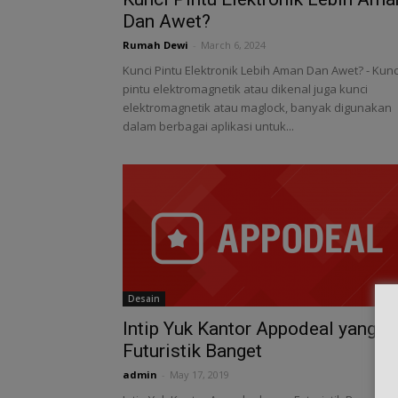
Dan Awet?
Rumah Dewi
-
March 6, 2024
Kunci Pintu Elektronik Lebih Aman Dan Awet? - Kunc
pintu elektromagnetik atau dikenal juga kunci
elektromagnetik atau maglock, banyak digunakan
dalam berbagai aplikasi untuk...
Desain
Intip Yuk Kantor Appodeal yang
Futuristik Banget
admin
-
May 17, 2019