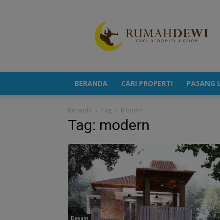
Portal
Berita
Properti
Terkini
BERANDA
CARI PROPERTI
PASANG L
Beranda
Tag
Modern
Tag: modern
Desain