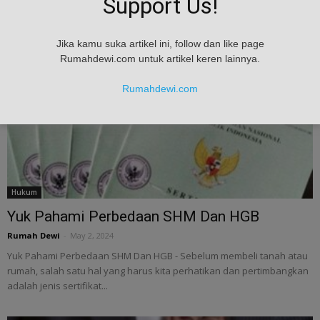
Support Us!
Saat mendapatkan warisan rumah/tanah atau membeli rumah bekas
orang lain, ada baiknya untuk segera...
Jika kamu suka artikel ini, follow dan like page
Rumahdewi.com untuk artikel keren lainnya.
Rumahdewi.com
Hukum
Yuk Pahami Perbedaan SHM Dan HGB
Rumah Dewi
-
May 2, 2024
Yuk Pahami Perbedaan SHM Dan HGB - Sebelum membeli tanah atau
rumah, salah satu hal yang harus kita perhatikan dan pertimbangkan
adalah jenis sertifikat...