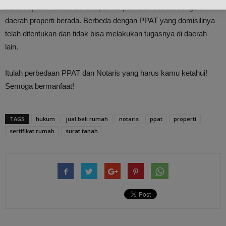
surat kepada notaris dimanapun tanpa harus sesuai dengan
daerah properti berada. Berbeda dengan PPAT yang domisilinya
telah ditentukan dan tidak bisa melakukan tugasnya di daerah
lain.
Itulah perbedaan PPAT dan Notaris yang harus kamu ketahui!
Semoga bermanfaat!
TAGS
hukum
jual beli rumah
notaris
ppat
properti
sertifikat rumah
surat tanah