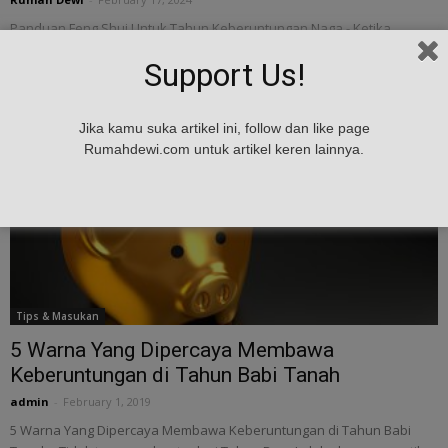
Panduan Feng Shui Untuk Tahun Keberuntungan Naga - Ketika
seseorang memikirkan feng shui, tanaman bambu, fitur air, dan
Support Us!
bagua segi delapan mungkin pertama kali...
Jika kamu suka artikel ini, follow dan like page
Rumahdewi.com untuk artikel keren lainnya.
Tips & Masukan
5 Warna Yang Dipercaya Membawa
Keberuntungan di Tahun Babi Tanah
admin
-
February 1, 2019
5 Warna Yang Dipercaya Membawa Keberuntungan di Tahun Babi