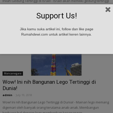
Inilah Gedung Tertinggi di Israel - Israel akan memiliki gedung tertinggi
di negaranya. Gedung yang dirancang oleh firma arsitek dari New
York, AS, Kohn...
Support Us!
Jika kamu suka artikel ini, follow dan like page
Rumahdewi.com untuk artikel keren lainnya.
Mancanegara
Wow! Ini nih Bangunan Lego Tertinggi di
Dunia!
admin
-
July 19, 2018
Wow! Ini nih Bangunan Lego Tertinggi di Dunia! - Mainan lego memang
digemari oleh banyak orang terutama anak-anak. Membangun
berbagai hal dengan lego memberikan kesenangan...