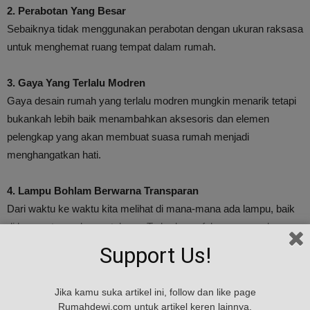
2. Perabotan Yang Besar
Sebaiknya tidak menggunakan perabotan dengan ukuran raksasa
untuk menghemat ruang tempat dalam rumah.
3. Gaya Yang Terlalu Modren
Gaya desain rumah yang terlalu modren mungkin menarik tetapi
bukankah lebih baik menambahkan aksesoris dan elemen
pelengkap yang akan membuat suasa rumah menjadi
menghangatkan hati.
4. Lampu Bohlam Berwarna Transparan
Dari waktu ke waktu kita melihat di mana-mana ada lampu, baik
di bar, restoran dan pertokoan. Terkadang efek yang mereka
ciptakan itu indah tapi mungkin di rumah tidak berlaku hal yang
Support Us!
sama. Sekarang saatnya untuk meninggalkan pilihan ini dan
beralih ke jenis pencahayaan lain, seperti lampu bergaya vintage
Jika kamu suka artikel ini, follow dan like page
dan retro dengan berbagai warna menarik.
Rumahdewi.com untuk artikel keren lainnya.