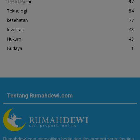
Trend Pasar
97
Teknologi
84
kesehatan
77
Investasi
48
Hukum
43
Budaya
1
Tentang Rumahdewi.com
Rumahdewi.com menyajikan berita dan tips properti serta tips-tips