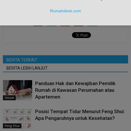
Rumahdewi.com
BERITA TERKAIT
BERITA LEBIH LANJUT
Panduan Hak dan Kewajiban Pemilik
Rumah di Kawasan Perumahan atau
Apartemen
Umum
Posisi Tempat Tidur Menurut Feng Shui:
Apa Pengaruhnya untuk Kesehatan?
Feng Shui