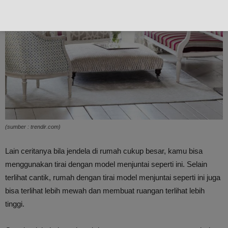
(sumber : trendir.com)
Lain ceritanya bila jendela di rumah cukup besar, kamu bisa
menggunakan tirai dengan model menjuntai seperti ini. Selain
terlihat cantik, rumah dengan tirai model menjuntai seperti ini juga
bisa terlihat lebih mewah dan membuat ruangan terlihat lebih
tinggi.