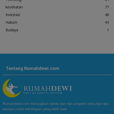
kesehatan
77
Investasi
48
Hukum
43
Budaya
1
Tentang Rumahdewi.com
Rumahdewi.com menyajikan berita dan tips properti serta tips-tips
lainnya untuk kehidupan yang lebih baik