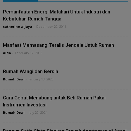
Pemanfaatan Energi Matahari Untuk Industri dan
Kebutuhan Rumah Tangga
catherine wijaya
-
December 22, 2016
Manfaat Memasang Teralis Jendela Untuk Rumah
Aldo
-
February 12, 2018
Rumah Wangi dan Bersih
Rumah Dewi
-
January 13, 2023
Cara Cepat Menabung untuk Beli Rumah Pakai
Instrumen Investasi
Rumah Dewi
-
July 20, 2024
Bangun Setia Cipta Siapkan Proyek Apartemen di Ancol