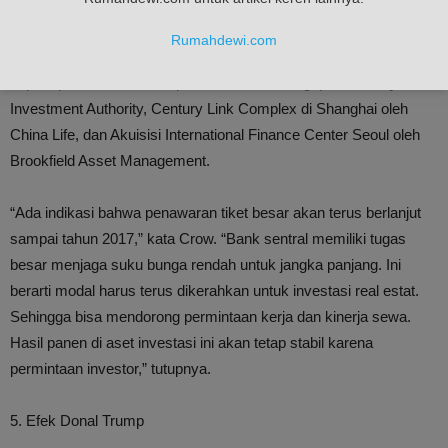
4. Pembelian Properti Besar Lainnya
Rumahdewi.com
2016 adalah tahun pemecahan rekor dalam sektor komersial,
seperti pembelian Asia Square Tower 1 di Singapura oleh Qatar
Investment Authority, Century Link Complex di Shanghai oleh
China Life, dan Akuisisi International Finance Center Seoul oleh
Brookfield Asset Management.
“Ada indikasi bahwa penawaran tiket besar akan terus berlanjut
sampai tahun 2017,” kata Crow. “Bank sentral memiliki tugas
besar menjaga suku bunga rendah untuk jangka panjang. Ini
berarti modal harus terus dikerahkan untuk investasi real estat.
Sehingga bisa mendorong permintaan kerja dan kinerja sewa.
Hasil panen di aset investasi ini akan tetap stabil karena
permintaan investor,” tutupnya.
5. Efek Donal Trump