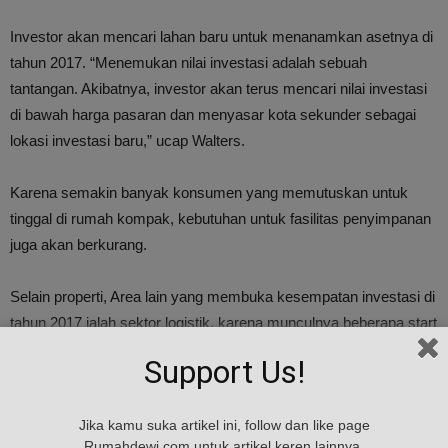
Investor akan mencari lahan baru untuk menanamkan asetnya di
tahun 2017. “Menemukan nilai investasi adalah sebuah
tantangan. Akibatnya, investor akan terus mencari nilai investasi
di bawah harga pasaran dan menyasar kota sekunder sebagai
lokasi investasi baru,” ucap Walters.
Karena semakin banyak konsumen yang memutuskan untuk
tinggal di rumah kompak, kebutuhan untuk fasilitas penyimpanan
juga akan berkurang.
Selain properti, Area lain yang membuka kesempatan investasi di
tahun 2017 ialah sektor logistik, karena munculnya beberapa start
up e commerce baru dan pusat data, yang membutuhkan
Support Us!
komputasi awan dan kapasitas data yang besar.
Jika kamu suka artikel ini, follow dan like page
5 Efek Pengaruhi Pasar Properti Asia Pasifik 2017
Rumahdewi.com untuk artikel keren lainnya.