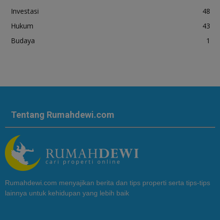
Investasi
48
Hukum
43
Budaya
1
Tentang Rumahdewi.com
Rumahdewi.com menyajikan berita dan tips properti serta tips-tips
lainnya untuk kehidupan yang lebih baik