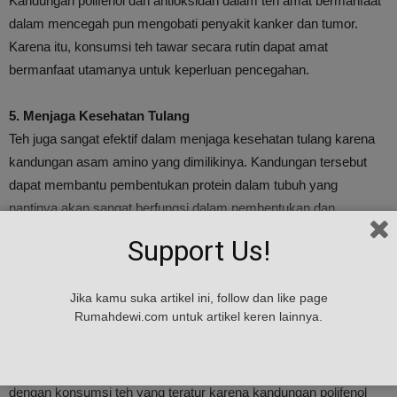
Kandungan polifenol dan antioksidan dalam teh amat bermanfaat
dalam mencegah pun mengobati penyakit kanker dan tumor.
Karena itu, konsumsi teh tawar secara rutin dapat amat
bermanfaat utamanya untuk keperluan pencegahan.
5. Menjaga Kesehatan Tulang
Teh juga sangat efektif dalam menjaga kesehatan tulang karena
kandungan asam amino yang dimilikinya. Kandungan tersebut
dapat membantu pembentukan protein dalam tubuh yang
nantinya akan sangat berfungsi dalam pembentukan dan
pemeliharaan kesehatan tulang, rambut, kulit serta otot. Fungsi
Support Us!
yang demikian semakin ditopang oleh kandungan manfaat Vit D
dalam teh. sehingga tulang dapat benar-benar terjaga hanya
Jika kamu suka artikel ini, follow dan like page
dengan rutin mengkonsumsi teh.
Rumahdewi.com untuk artikel keren lainnya.
6. Meningkatkan Metabolisme Tubuh
Metabolisme tubuh dapat ditingkatkan dan dimaksimalkan
dengan konsumsi teh yang teratur karena kandungan polifenol