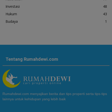
Investasi
48
Hukum
43
Budaya
1
Tentang Rumahdewi.com
Rumahdewi.com menyajikan berita dan tips properti serta tips-tips
lainnya untuk kehidupan yang lebih baik