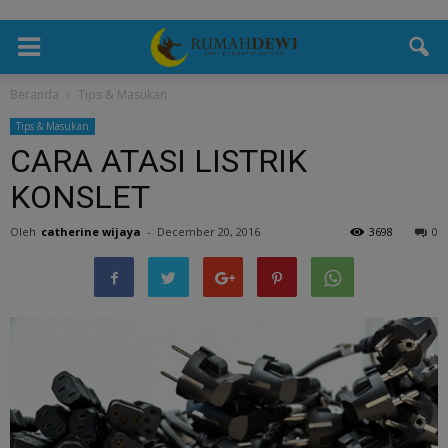
Beranda
Tips & Masukan
Tips & Masukan
CARA ATASI LISTRIK
KONSLET
Oleh
catherine wijaya
-
December 20, 2016
3698
0