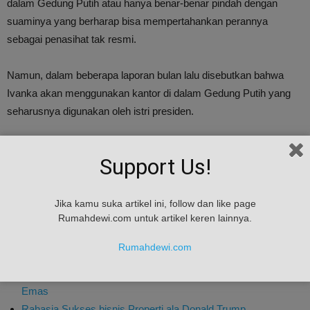
dalam Gedung Putih atau hanya benar-benar pindah dengan
suaminya yang berharap bisa mempertahankan perannya
sebagai penasihat tak resmi.
Namun, dalam beberapa laporan bulan lalu disebutkan bahwa
Ivanka akan menggunakan kantor di dalam Gedung Putih yang
seharusnya digunakan oleh istri presiden.
Saat ini, ibu tiri Ivanka, Melania Trump, masih berada di New York
Support Us!
selama beberapa bulan hingga anaknya bersama Donald Trump,
yakni Barron Trump, menyelesaikan sekolahnya.
Jika kamu suka artikel ini, follow dan like page
Rumahdewi.com untuk artikel keren lainnya.
Baca Juga :
Rumahdewi.com
Cobaan Terberat Ekonomi Global Bernama Trump
Trump dandani Ruangan di Gedung Putih dengan Nuansa
Emas
Rahasia Sukses bisnis Properti ala Donald Trump