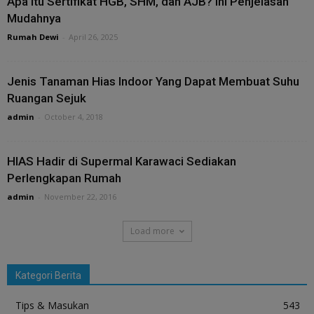
Apa Itu Sertifikat HGB, SHM, dan AJB? Ini Penjelasan
Mudahnya
Rumah Dewi
-
April 26, 2025
Jenis Tanaman Hias Indoor Yang Dapat Membuat Suhu
Ruangan Sejuk
admin
-
October 4, 2018
HIAS Hadir di Supermal Karawaci Sediakan
Perlengkapan Rumah
admin
-
November 22, 2016
Load more
Kategori Berita
Tips & Masukan
543