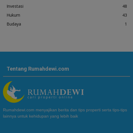
Investasi
48
Hukum
43
Budaya
1
Tentang Rumahdewi.com
Rumahdewi.com menyajikan berita dan tips properti serta tips-tips
lainnya untuk kehidupan yang lebih baik