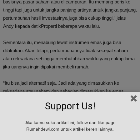
basisnya pasar saham atau di campuran. Itu memang berisiko
tinggi tapi juga untuk jangka panjang artinya untuk jangka panjang,
pertumbuhan hasil investasinya juga bisa cukup tinggi,” jelas
Andy kepada detikProperti beberapa waktu lalu.
Sementara itu, menabung lewat instrumen emas juga bisa
dilakukan. Akan tetapi, pertumbuhannya tidak secepat saham
atau reksadana sehingga membutuhkan waktu yang cukup lama
jika uangnya ingin dipakai membeli rumah.
“Itu bisa jadi alternatif saja. Jadi ada yang dimasukkan ke
reksadana atau saham dan sebagian dimasukkan ke emas.
Jaga-jaga saja kalau saham atau reksadana lagi press, lagi
Support Us!
nggak bagus, harganya turun, si emas ini bisa ikut menopang
pertumbuhan nilai,” tuturnya.
Jika kamu suka artikel ini, follow dan like page
Rumahdewi.com untuk artikel keren lainnya.
Nah untuk jumlah yang harus ditabung agar bisa membeli rumah,
kata Andy, kembali lagi seberapa kuat keinginan untuk