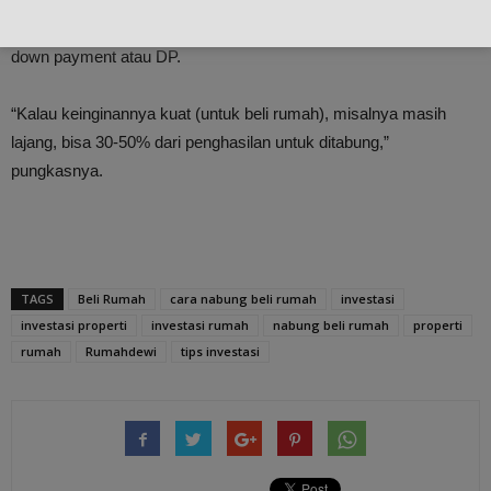
mempunyai rumah. Setidaknya, untuk bisa untuk membayar
down payment atau DP.
“Kalau keinginannya kuat (untuk beli rumah), misalnya masih
lajang, bisa 30-50% dari penghasilan untuk ditabung,”
pungkasnya.
TAGS
Beli Rumah
cara nabung beli rumah
investasi
investasi properti
investasi rumah
nabung beli rumah
properti
rumah
Rumahdewi
tips investasi