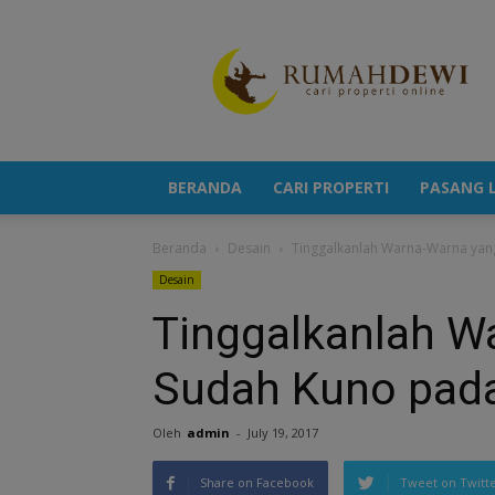
Portal
Berita
Properti
Terkini
BERANDA
CARI PROPERTI
PASANG L
Beranda
Desain
Tinggalkanlah Warna-Warna ya
Desain
Tinggalkanlah W
Sudah Kuno pad
Oleh
admin
-
July 19, 2017
Share on Facebook
Tweet on Twitt