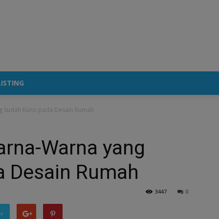
ISTING
ng Sudah Kuno pada Desain Rumah
arna-Warna yang
a Desain Rumah
3447
0
er