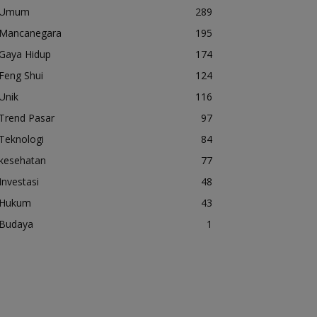
Umum
289
Mancanegara
195
Gaya Hidup
174
Feng Shui
124
Unik
116
Trend Pasar
97
Teknologi
84
kesehatan
77
Investasi
48
Hukum
43
Budaya
1