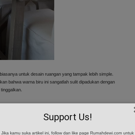
biasanya untuk desain ruangan yang tampak lebih simple.
kan bahwa warna biru ini sangatlah sulit dipadukan dengan
tinggalkan.
Support Us!
Jika kamu suka artikel ini, follow dan like page Rumahdewi.com untuk