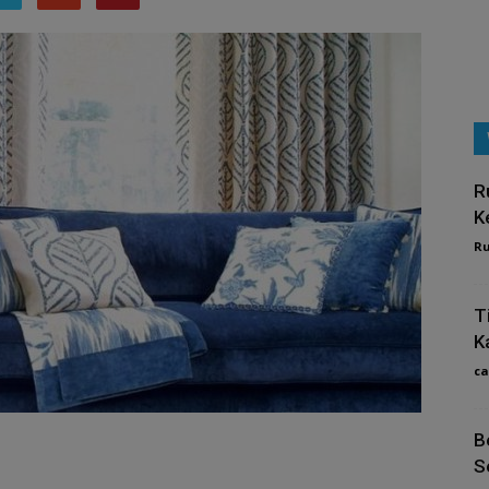
R
K
R
T
K
ca
B
S