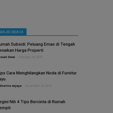
WAJIB DIBACA
umah Subsidi: Peluang Emas di Tengah
enaikan Harga Properti
umah Dewi
-
February 10, 2025
ips Cara Menghilangkan Noda di Furnitur
ayu
therine wijaya
-
December 14, 2016
egini Nih 4 Tips Bercinta di Rumah
empit