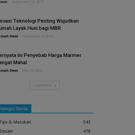
dmin
-
September 22, 2017
novasi Teknologi Penting Wujudkan
umah Layak Huni bagi MBR
umah Dewi
-
September 4, 2024
ernyata Ini Penyebab Harga Marmer
angat Mahal
umah Dewi
-
May 31, 2024
Load more
Kategori Berita
Tips & Masukan
543
Desain
478