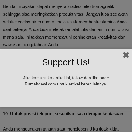
Benda ini diyakini dapat menyerap radiasi elektromagnetik
sehingga bisa meningkatkan produktivitas. Jangan lupa sediakan
selalu segelas air minum di meja untuk membantu stamina Anda
saat bekerja. Anda bisa meletakkan alat tulis dan air minum di sisi
mana saja. Ini takkan memengaruhi peningkatan kreativitas dan
wawasan pengetahuan Anda.
Support Us!
9. Anda senang memajang foto orang-orang tersayang?
Letakkan pigura di sisi kanan meja. Pilihlah foto-foto yang
Jika kamu suka artikel ini, follow dan like page
berkesan ceria sehingga meningkatkan semangat kerja.
Rumahdewi.com untuk artikel keren lainnya.
Keberadaan foto orang terkasih di atas meja kerja juga
melambangkan keharmonisan suatu hubungan yang erat.
10. Untuk posisi telepon, sesuaikan saja dengan kebiasaan
Anda menggunakan tangan saat menelepon. Jika tidak kidal,