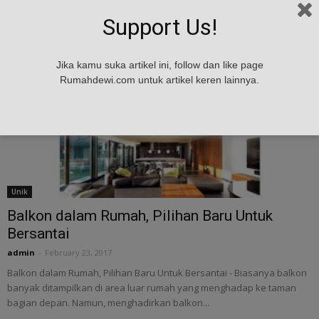
Dimana lokasi rumah anda berada, maupun itu gunung, laut, gedung
atau sawah, pastinya memiliki pemandangan...
Support Us!
Jika kamu suka artikel ini, follow dan like page
Rumahdewi.com untuk artikel keren lainnya.
Unik
Balkon dalam Rumah, Pilihan Baru Untuk
Bersantai
admin
-
February 23, 2017
Balkon dalam Rumah, Pilihan Baru Untuk Bersantai - Biasanya balkon
banyak ditampilkan di area luar rumah yang menghadap ke taman
bagian depan. Namun, menghadirkan balkon...