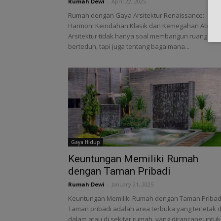
Rumah Dewi
-
April 22, 2025
Rumah dengan Gaya Arsitektur Renaissance:
Harmoni Keindahan Klasik dan Kemegahan Abadi -
Arsitektur tidak hanya soal membangun ruang unt
berteduh, tapi juga tentang bagaimana...
Gaya Hidup
Keuntungan Memiliki Rumah
dengan Taman Pribadi
Rumah Dewi
-
January 21, 2025
Keuntungan Memiliki Rumah dengan Taman Pribadi
Taman pribadi adalah area terbuka yang terletak d
dalam atau di sekitar rumah, yang dirancang untuk