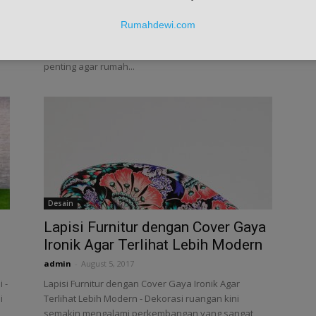
Rumah Dewi
-
February 3, 2025
Langkah Mudah Memilih Furnitur yang Tepat untuk
Rumahdewi.com
Setiap Ruangan di Rumah -Memilih furnitur yang
uk
tepat untuk setiap ruangan di rumah memang
penting agar rumah...
Desain
Lapisi Furnitur dengan Cover Gaya
Ironik Agar Terlihat Lebih Modern
admin
-
August 5, 2017
 -
Lapisi Furnitur dengan Cover Gaya Ironik Agar
i
Terlihat Lebih Modern - Dekorasi ruangan kini
semakin mengalami perkembangan yang sangat