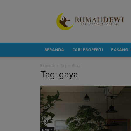
Portal
Berita
Properti
Terkini
BERANDA
CARI PROPERTI
PASANG L
Beranda
Tag
Gaya
Tag: gaya
Desain