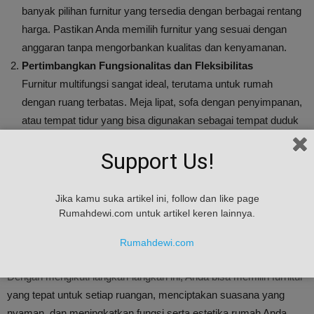
banyak pilihan furnitur yang tersedia dengan berbagai rentang
harga. Pastikan Anda memilih furnitur yang sesuai dengan
anggaran tanpa mengorbankan kualitas dan kenyamanan.
Pertimbangkan Fungsionalitas dan Fleksibilitas
Furnitur multifungsi sangat ideal, terutama untuk rumah
dengan ruang terbatas. Meja lipat, sofa dengan penyimpanan,
atau tempat tidur yang bisa digunakan sebagai tempat duduk
tambahan adalah pilihan cerdas untuk efisiensi ruang.
Support Us!
Pilih Furnitur dengan Daya Tahan
Pilih furnitur yang tahan lama dan mudah dipelihara, terutama
untuk barang-barang yang sering digunakan, seperti meja
Jika kamu suka artikel ini, follow dan like page
makan, kursi, atau lemari. Furnitur yang berkualitas baik akan
Rumahdewi.com untuk artikel keren lainnya.
lebih tahan lama meskipun digunakan dalam jangka waktu
Rumahdewi.com
yang lama.
Dengan mengikuti langkah-langkah ini, Anda bisa memilih furnitur
yang tepat untuk setiap ruangan, menciptakan suasana yang
nyaman, dan meningkatkan fungsi serta estetika rumah Anda.