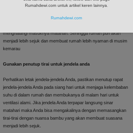
memiliki pekarangan yang cukup untuk menanam pohon. Anda
Rumahdewi.com untuk artikel keren lainnya.
dapat menanam tanaman kecil dengan pot.
Rumahdewi.com
Letakkan pot-pot tanaman di tempat yang tinggi sehingga dapat
menghalangi masuknya matahari. Sehingga rumah pun akan
menjadi lebih sejuk dan membuat rumah lebih nyaman di musim
kemarau
Gunakan penutup tirai untuk jendela anda
Perhatikan letak jendela-jendela Anda, pastikan menutup rapat
jendela-jendela Anda pada siang hari untuk menjaga kelembaban
suhu di dalam rumah dan membukanya di malam hari untuk
ventilasi alami. Jika jendela Anda terpapar langsung sinar
matahari maka Anda bisa mengakalinya dengan memasangkan
tirai-tirai dengan nuansa bambu yang akan membuat suasana
menjadi lebih sejuk.