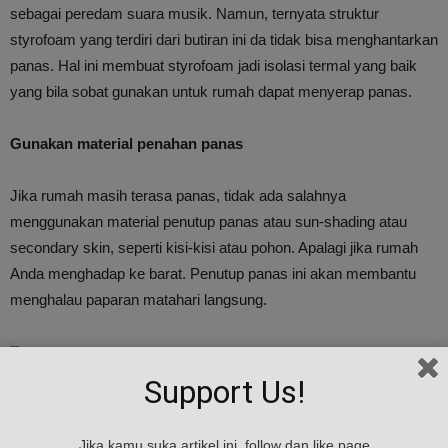
sebagai peredam suara musik. Namun, ternyata struktur
styrofoam yang terdiri dari butiran ini da tidak bisa menghantarkan
panas. Hal ini membuat styrofoam jadi isolasi termal yang baik
yang bila sobat gunakan untuk rumah dapat menyerap panas.
Gunakan material penahan panas
Jika rumah masih terasa panas, tidak ada salahnya
menggunakan material penutup panas atau sun-shading atau
secondary skin, seperti kisi-kisi atau pohon. Apalagi jika rumah
Anda menghadap ke barat. Penutup panas ini akan membantu
menghalau paparan matahari langsung.
Tanaman
Support Us!
Menambah beberapa tanaman di pekarangan rumah dapat
membantu mengurangi panasnya suhu. Tetapi apabila tidak
Jika kamu suka artikel ini, follow dan like page