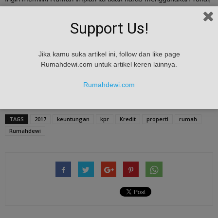
Anda dapat memanfaatkan KPR (Kredit Pemilikan Rumah).
Support Us!
Manfaatkan fasilitas – fasilitas yang diberikan oleh KPR. Anda
tidak harus menunggu sampai mapan untuk memiliki Rumah.
Jika kamu suka artikel ini, follow dan like page
baca juga :
Cara Jitu Siapkan Uang Muka KPR dengan Mudah
Rumahdewi.com untuk artikel keren lainnya.
Rumahdewi.com
sumber : detik.com
TAGS
2017
keuntungan
kpr
Kredit
properti
rumah
Rumahdewi