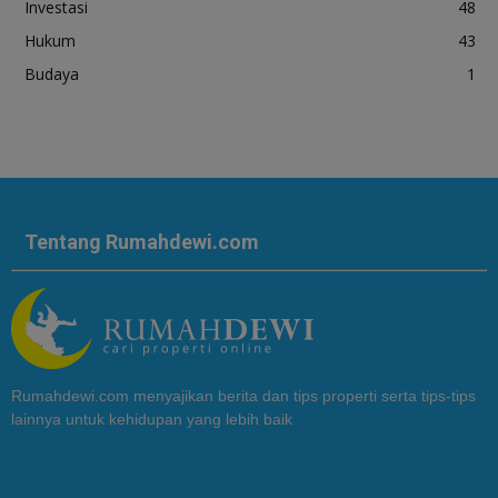
Investasi
48
Hukum
43
Budaya
1
Tentang Rumahdewi.com
Rumahdewi.com menyajikan berita dan tips properti serta tips-tips
lainnya untuk kehidupan yang lebih baik