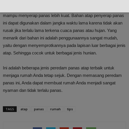
Bahan ini mempunyai struktur cairan yang agak padat, sehingga
mampu menyerap panas lebih kuat. Bahan atap penyerap panas
ini dapat digunakan dalam jangka waktu lama karena tidak akan
rusak jika terlalu lama terkena cuaca panas atau hujan. Yang
menarik dari bahan ini adalah penggunaannya sangat mudah,
yaitu dengan menyemprotkannya pada lapisan luar berbagai jenis
atap. Sehingga cocok untuk berbagai jenis hunian.
Ini adalah beberapa jenis peredam panas atap terbaik untuk
menjaga rumah Anda tetap sejuk. Dengan memasang peredam
panas ini, Anda dapat membuat rumah Anda menjadi sangat
nyaman dan tidak terlalu panas.
TAGS
atap
panas
rumah
tips