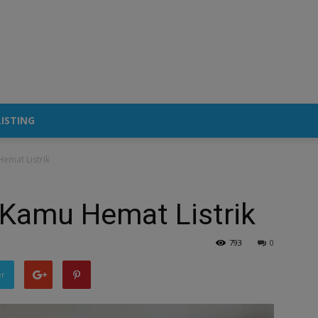
ISTING
Hemat Listrik
C Kamu Hemat Listrik
793
0
er