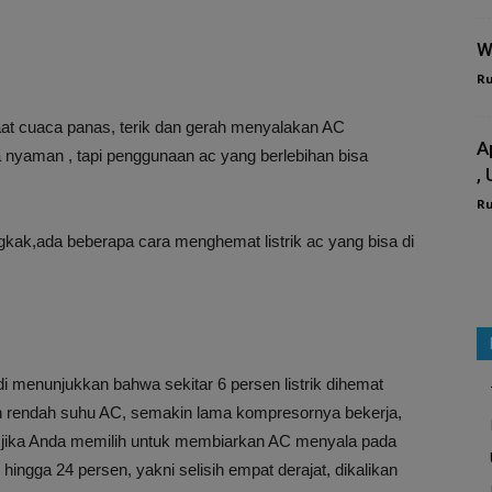
W
R
at cuaca panas, terik dan gerah menyalakan AC
A
 nyaman , tapi penggunaan ac yang berlebihan bisa
,
R
gkak,ada beberapa cara menghemat listrik ac yang bisa di
di menunjukkan bahwa sekitar 6 persen listrik dihemat
n rendah suhu AC, semakin lama kompresornya bekerja,
n, jika Anda memilih untuk membiarkan AC menyala pada
ingga 24 persen, yakni selisih empat derajat, dikalikan