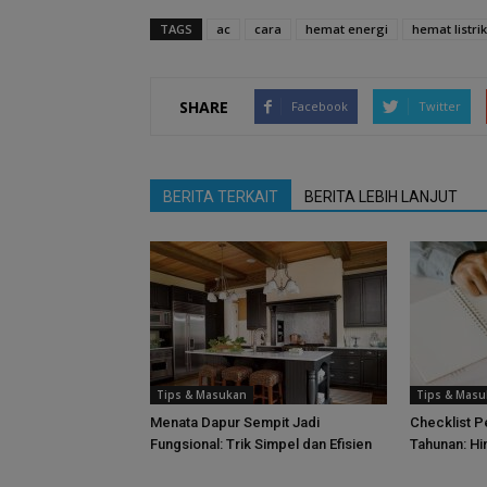
TAGS
ac
cara
hemat energi
hemat listrik
SHARE
Facebook
Twitter
BERITA TERKAIT
BERITA LEBIH LANJUT
Tips & Masukan
Tips & Mas
Menata Dapur Sempit Jadi
Checklist 
Fungsional: Trik Simpel dan Efisien
Tahunan: Hi