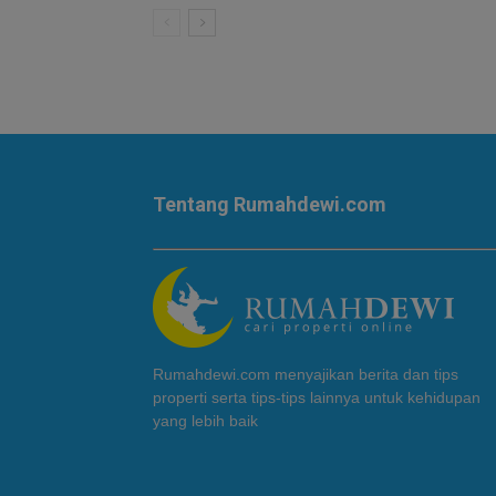
Tentang Rumahdewi.com
Rumahdewi.com menyajikan berita dan tips
properti serta tips-tips lainnya untuk kehidupan
yang lebih baik