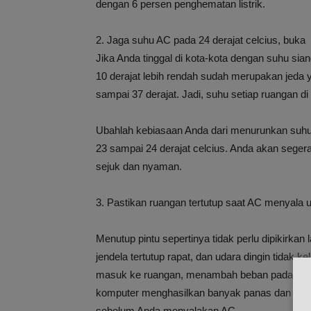
dengan 6 persen penghematan listrik.
2. Jaga suhu AC pada 24 derajat celcius, buka
Jika Anda tinggal di kota-kota dengan suhu sian
10 derajat lebih rendah sudah merupakan jeda ya
sampai 37 derajat. Jadi, suhu setiap ruangan di
Ubahlah kebiasaan Anda dari menurunkan suhu k
23 sampai 24 derajat celcius. Anda akan sege
sejuk dan nyaman.
3. Pastikan ruangan tertutup saat AC menyala 
Menutup pintu sepertinya tidak perlu dipikirka
jendela tertutup rapat, dan udara dingin tidak ke
masuk ke ruangan, menambah beban pada AC. Pe
komputer menghasilkan banyak panas dan mem
sebelum Anda menyalakan AC.