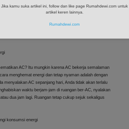
Jika kamu suka artikel ini, follow dan like page Rumahdewi.com untuk
artikel keren lainnya.
 menyalakannya kembali. Saat Anda melakukannya, atur
lasi udara.
Rumahdewi.com
rgi
mematikan AC? Itu mungkin karena AC bekerja semalaman
u cara menghemat energi dan tetap nyaman adalah dengan
a menyalakan AC sepanjang hari, Anda tidak akan terlalu
ghabiskan waktu berjam-jam di ruangan ber-AC, nyalakan
atau dua jam lagi. Ruangan tetap cukup sejuk sekaligus
ngi konsumsi energi