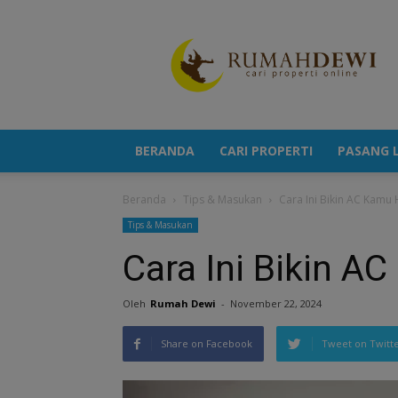
Portal
Berita
Properti
Terkini
BERANDA
CARI PROPERTI
PASANG L
Beranda
Tips & Masukan
Cara Ini Bikin AC Kamu 
Tips & Masukan
Cara Ini Bikin A
Oleh
Rumah Dewi
-
November 22, 2024
Share on Facebook
Tweet on Twitt