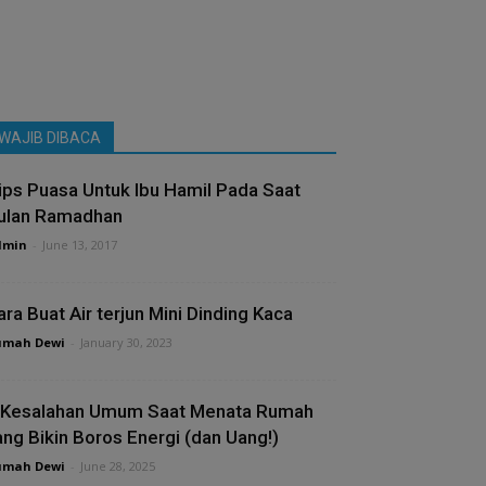
WAJIB DIBACA
ips Puasa Untuk Ibu Hamil Pada Saat
ulan Ramadhan
dmin
-
June 13, 2017
ara Buat Air terjun Mini Dinding Kaca
umah Dewi
-
January 30, 2023
 Kesalahan Umum Saat Menata Rumah
ang Bikin Boros Energi (dan Uang!)
umah Dewi
-
June 28, 2025