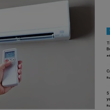
T
B
a
C
R
5
y
R