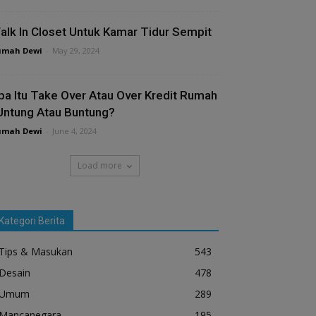
alk In Closet Untuk Kamar Tidur Sempit
umah Dewi
-
May 29, 2024
pa Itu Take Over Atau Over Kredit Rumah
 Untung Atau Buntung?
umah Dewi
-
June 4, 2024
Load more
Kategori Berita
Tips & Masukan
543
Desain
478
Umum
289
Mancanegara
195