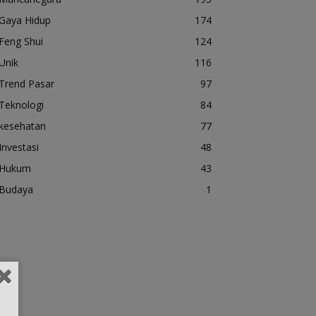
Gaya Hidup
174
Feng Shui
124
Unik
116
Trend Pasar
97
Teknologi
84
kesehatan
77
Investasi
48
Hukum
43
Budaya
1