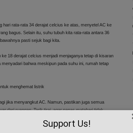
g hari rata-rata 34 derajat celcius ke atas, menyetel AC ke
ng bagus. Selain itu, suhu tubuh kita rata-rata antara 36
 bawahnya pasti sejuk bagi kita.
e 18 derajat celcius menjadi menjaganya tetap di kisaran
ra menyadari bahwa meskipun pada suhu ini, rumah tetap
untuk menghemat listrik
n lagi jika menyangkut AC. Namun, pastikan juga semua
luar dari ruangan. Tarik tirai, agar panas matahari tidak
rangkat elektronik berat seperti kulkas, TV, dan
Support Us!
buat AC bekerja lebih keras. Matikan TV dan komputer