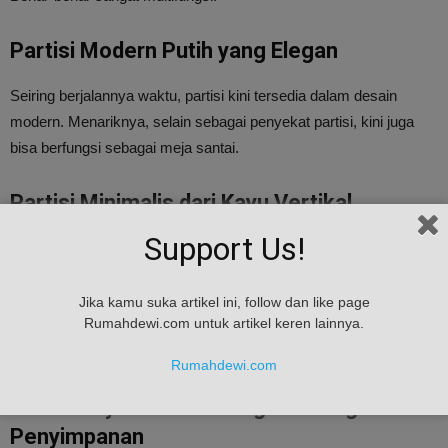
Partisi Modern Putih yang Elegan
Seiring berjalannya waktu, partisi kini tersedia dalam desain
modern. Menariknya, selain sebagai penyekat partisi, kini juga
bisa berfungsi sebagai meja santai.
Partisi Minimalis dari Kayu Vertikal
Support Us!
Partisi ruang tamu dan ruang keluarga minimalis ini terlihat begitu
sederhana namun elegan. Hanya pohon yang dipasang vertikal
dengan lampu di tengahnya akan membuat ruangan terlihat lebih
Jika kamu suka artikel ini, follow dan like page
Rumahdewi.com untuk artikel keren lainnya.
luas, bukan? Nah, bagian ini cocok digunakan pada rumah
minimalis.
Rumahdewi.com
Partisi Kayu Vertikal dengan Ruang
Penyimpanan