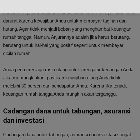
Cara terbaik mengatur keuangan rumah tangga sebenarnya
adalah dengan menghindari utang. Anda harus menyisihkan dana
darurat karena kewajiban Anda untuk membayar tagihan dan
hutang. Agar tidak menjadi beban yang menghambat keuangan
rumah tangga. Namun, Anjurannya adalah jika harus berutang,
berutang untuk hal-hal yang positif seperti untuk membayar
cicilan rumah.
Anda perlu menjaga rasio utang untuk mengatur keuangan Anda.
Jika memungkinkan, pastikan kewajiban utang Anda tidak
melebihi 30 persen dari pendapatan Anda. Karena jika terjadi,
keuangan rumah tangga Anda mungkin akan terganggu.
Cadangan dana untuk tabungan, asuransi
dan investasi
Cadangan dana untuk tabungan, asuransi dan investasi sangat