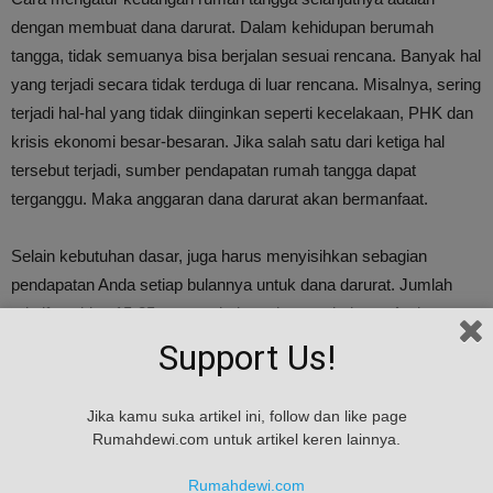
dengan membuat dana darurat. Dalam kehidupan berumah
tangga, tidak semuanya bisa berjalan sesuai rencana. Banyak hal
yang terjadi secara tidak terduga di luar rencana. Misalnya, sering
terjadi hal-hal yang tidak diinginkan seperti kecelakaan, PHK dan
krisis ekonomi besar-besaran. Jika salah satu dari ketiga hal
tersebut terjadi, sumber pendapatan rumah tangga dapat
terganggu. Maka anggaran dana darurat akan bermanfaat.
Selain kebutuhan dasar, juga harus menyisihkan sebagian
pendapatan Anda setiap bulannya untuk dana darurat. Jumlah
relatifnya bisa 15-25 persen dari pendapatan bulanan Anda.
Ingatlah bahwa uang yang Anda sisihkan setiap bulannya adalah
Support Us!
untuk dana darurat yang hanya akan digunakan dalam keadaan
darurat.
Jika kamu suka artikel ini, follow dan like page
Rumahdewi.com untuk artikel keren lainnya.
Menjaga rasio utang
Rumahdewi.com