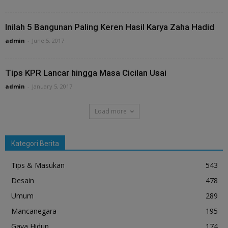
Inilah 5 Bangunan Paling Keren Hasil Karya Zaha Hadid
admin
-
June 5, 2017
Tips KPR Lancar hingga Masa Cicilan Usai
admin
-
January 5, 2017
Load more
Kategori Berita
Tips & Masukan
543
Desain
478
Umum
289
Mancanegara
195
Gaya Hidup
174