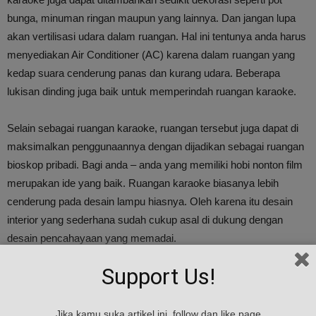
bunga, minuman ringan maupun yang lainnya. Dan jangan lupa
akan vertilisasi udara dalam ruangan. Hal ini tentunya anda harus
menyediakan Air Conditioner (AC) karena dalam ruangan yang
kedap suara cenderung panas dan kurang udara. Beberapa
lukisan dinding juga baik untuk memperindah ruangan karaoke.
Selain sebagai ruangan karaoke, ruangan tersebut juga dapat di
maksimalkan penggunaannya dengan dijadikan sebagai ruangan
bioskop pribadi. Bagi anda – anda yang memiliki hobi nonton film
merupakan ide yang baik. Ruangan karaoke biasanya lebih
cenderung pada desain lampu hiasnya. Oleh karena itu desain
interior yang sederhana sudah cukup asal di dukung dengan
desain pencahayaan yang memadai.
Support Us!
Berikut beberapa contoh dari ruangan karaoke di rumah yang
dapat memberikan anda inspirasi dalam merancang ruangan
karaoke anda sendiri :
Jika kamu suka artikel ini, follow dan like page