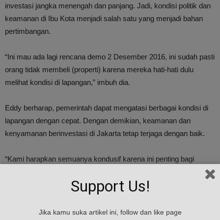
investasi jangka menengah dan panjang. Jadi, kondisi politik dan
keamanan di Ibu Kota menjadi salah satu yang menjadi bahan
pertimbangan.
“Ini mau ada lagi rencana demo 2 Desember 2016, ini sudah pasti
orang tidak membeli (properti) karena mereka hati-hati dulu
melihat kondisi di lapangan,” imbuh dia.
Eddy berharap, pemerintah dapat mengatasi berbagai kondisi di
lapangan dengan cepat. Dengan demikian, keamanan dan
kenyamanan berinvestasi di Jakarta tetap terjaga dengan baik.
“Kami harapkan semuanya kondusif karena ini penting bagi
pertumbuhan ekonomi kita dan keamanan sangat ‎berpengaruh
Support Us!
terhadap sektor properti,” tandasnya.
sumber : sindonews.com
Jika kamu suka artikel ini, follow dan like page