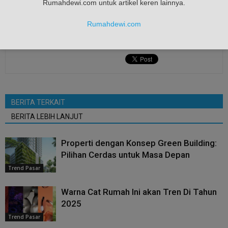
Rumahdewi.com untuk artikel keren lainnya.
Rumahdewi.com
BERITA TERKAIT
BERITA LEBIH LANJUT
Properti dengan Konsep Green Building:
Pilihan Cerdas untuk Masa Depan
Trend Pasar
Warna Cat Rumah Ini akan Tren Di Tahun
2025
Trend Pasar