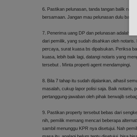
6. Pastikan pelunasan, tanda tangan balik nama
bersamaan. Jangan mau pelunasan dulu baru sig
7. Penerima uang DP dan pelunasan adalah pemi
dari pemilik, yang sudah disahkan oleh notaris
percaya, surat kuasa bs dipalsukan. Periksa b
kuasa, lebih baik lagi, datangi notaris yang m
tersebut . Minta properti agent mendampingi.
8. Bila 7 tahap itu sudah dijalankan, alhasil 
masalah, cukup lapor polisi saja. Baik notaris, 
pertanggung-jawaban oleh pihak berwajib sebag
9. Pastikan property tersebut bebas dari sengke
nih, pemilik memang mencari beberapa alternat
sambil menunggu KPR nya disetujui. Nah pemi
masa itu, apalagi belum tentu disetujui, bisa bi