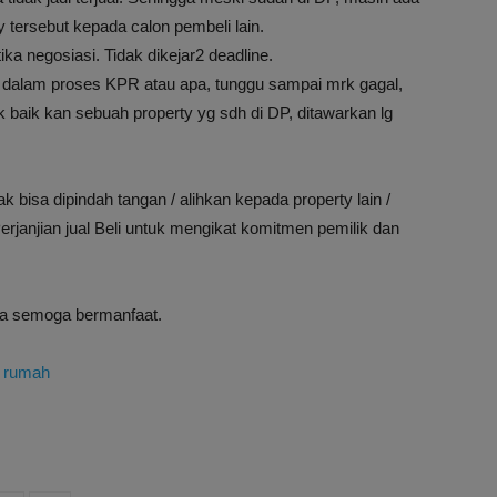
 tersebut kepada calon pembeli lain.
ka negosiasi. Tidak dikejar2 deadline.
g dalam proses KPR atau apa, tunggu sampai mrk gagal,
baik kan sebuah property yg sdh di DP, ditawarkan lg
 bisa dipindah tangan / alihkan kepada property lain /
Perjanjian jual Beli untuk mengikat komitmen pemilik dan
ula semoga bermanfaat.
i rumah