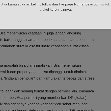
Jika kamu suka artikel ini, follow dan like page Rumahdewi.com untuk
 depan notaris dan serah terima kunci dilakukan saat
artikel keren lainnya.
n. Karena kl pemiliknya kabur, repot.
lik, bukan pihak ke 3, kecuali, ia memegang surat kuasa
. Bila menemukan keadaan ini juga jangan langsung
aik-baik, tanggal, nama pemberi kuasa dan nama penerima
engeluarkan surat kuasa itu untuk keabsahan surat kuasa
semua masalah bisa di minimaliskan. Bila menemukan
pemilik dan property agent bisa dipanggil untuk dimintai
ai ‘tindakan penipuan” dan kamu akan terbebas dari stress.
ta, dan tidak sedang terikat dengan pembeli lain. Biasanya
if pembeli. Ada pembeli yang memberikan DP (ikatan)
lik dan agent nya kadang-kadang tidak sabar menunggu
sa tidak jadi terjual. Sehingga meski sudah di DP, masih ada