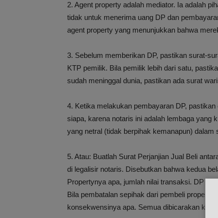
2. Agent property adalah mediator. Ia adalah p
tidak untuk menerima uang DP dan pembayaran
agent property yang menunjukkan bahwa merek
3. Sebelum memberikan DP, pastikan surat-sur
KTP pemilik. Bila pemilik lebih dari satu, pasti
sudah meninggal dunia, pastikan ada surat wari
4. Ketika melakukan pembayaran DP, pastikan di
siapa, karena notaris ini adalah lembaga yan
yang netral (tidak berpihak kemanapun) dalam s
5. Atau: Buatlah Surat Perjanjian Jual Beli antar
di legalisir notaris. Disebutkan bahwa kedua bel
Propertynya apa, jumlah nilai transaksi. DP be
Bila pembatalan sepihak dari pembeli property 
konsekwensinya apa. Semua dibicarakan ketika