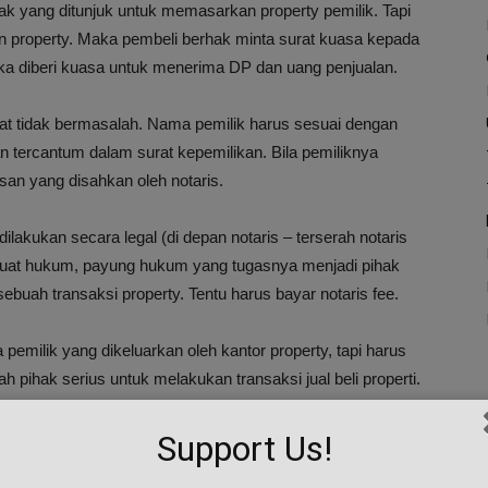
ihak yang ditunjuk untuk memasarkan property pemilik. Tapi
 property. Maka pembeli berhak minta surat kuasa kepada
a diberi kuasa untuk menerima DP dan uang penjualan.
at tidak bermasalah. Nama pemilik harus sesuai dengan
kan tercantum dalam surat kepemilikan. Bila pemiliknya
san yang disahkan oleh notaris.
lakukan secara legal (di depan notaris – terserah notaris
g kuat hukum, payung hukum yang tugasnya menjadi pihak
ebuah transaksi property. Tentu harus bayar notaris fee.
a pemilik yang dikeluarkan oleh kantor property, tapi harus
ah pihak serius untuk melakukan transaksi jual beli properti.
rapa, tanggal berapa, pelunasan berapa dan tanggal berapa.
konsekwensinya apa, bila pembatalan dari pemilik
Support Us!
 bertemu dg pemilik. Ini demi keamanan pembeli.