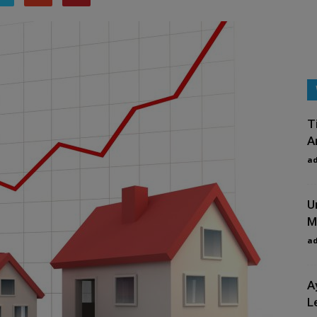
T
A
a
U
Mi
a
A
L