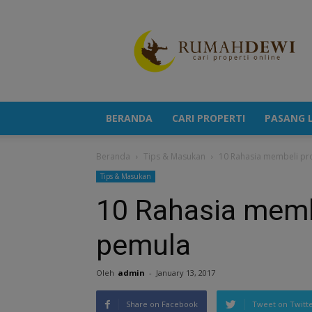
Portal
Berita
Properti
Terkini
BERANDA
CARI PROPERTI
PASANG L
Beranda
Tips & Masukan
10 Rahasia membeli pr
Tips & Masukan
10 Rahasia memb
pemula
Oleh
admin
-
January 13, 2017
Share on Facebook
Tweet on Twitt