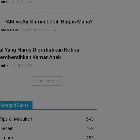
dmin
-
August 2, 2017
ir PAM vs Air Sumur,Lebih Bagus Mana?
umah Dewi
-
September 10, 2024
al Yang Harus Diperhatikan Ketika
embersihkan Kamar Anak
dmin
-
April 7, 2017
Load more
Kategori Berita
Tips & Masukan
543
Desain
478
Umum
289