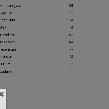
Mancanegara
195
Gaya Hidup
174
Feng Shui
124
Unik
116
Trend Pasar
97
Teknologi
84
kesehatan
77
Investasi
48
Hukum
43
Budaya
1