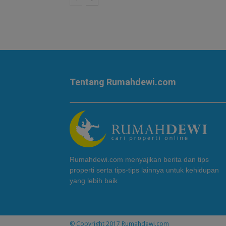
Tentang Rumahdewi.com
Rumahdewi.com menyajikan berita dan tips
properti serta tips-tips lainnya untuk kehidupan
yang lebih baik
© Copyright 2017
Rumahdewi.com