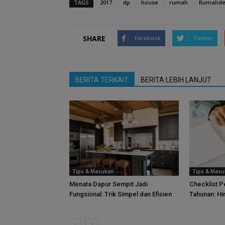
TAGS
2017
dp
house
rumah
Rumahde
SHARE
Facebook
Twitter
BERITA TERKAIT
BERITA LEBIH LANJUT
Tips & Masukan
Tips & Mas
Menata Dapur Sempit Jadi
Checklist 
Fungsional: Trik Simpel dan Efisien
Tahunan: Hi