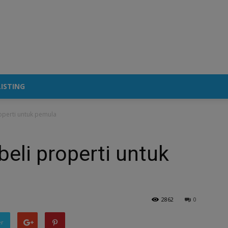
ISTING
operti untuk pemula
eli properti untuk
2862
0
er