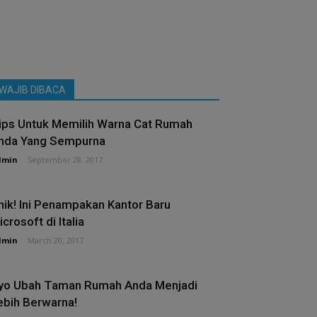
WAJIB DIBACA
ips Untuk Memilih Warna Cat Rumah
nda Yang Sempurna
dmin
-
September 28, 2017
nik! Ini Penampakan Kantor Baru
crosoft di Italia
dmin
-
March 20, 2017
yo Ubah Taman Rumah Anda Menjadi
ebih Berwarna!