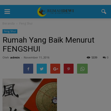
Beranda
Feng Shui
Feng Shui
Rumah Yang Baik Menurut
FENGSHUI
Oleh
admin
-
November 11, 2016
5339
0